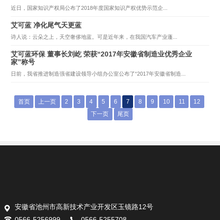
近日，国家知识产权局公布了2018年度国家知识产权优势示范企...
艾可蓝 净化尾气天更蓝
诗人说：云朵之上，天空奢侈地蓝。可是近年来，在我国汽车产业蓬...
艾可蓝环保 董事长刘屹 荣获“2017年安徽省制造业优秀企业
家”称号
日前，我省推进制造强省建设领导小组办公室公布了“2017年安徽省制造...
首页
上一页
2
3
4
5
6
7
8
9
10
11
12
下一页
尾页
安徽省池州市高新技术产业开发区玉镜路12号
0566-5256999
0566-5255708