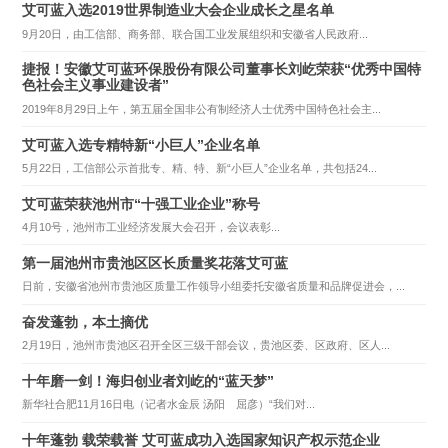
艾可蓝入选2019世界制造业大会企业成长之星名单
9月20日，由工信部、商务部、联合国工业发展组织和安徽省人民政府...
捷报！安徽艾可蓝环保股份有限公司董事长刘屹荣获“优秀中国特
色社会主义事业建设者”
2019年8月29日上午，第五届全国非公有制经济人士优秀中国特色社会主...
艾可蓝入选专精特新“小巨人”企业名单
5月22日，工信部公示首批专、精、特、新“小巨人”企业名单，共包括24...
艾可蓝荣获池州市“十强工业企业”称号
4月10号，池州市工业经济发展大会召开，会议表彰...
第一届池州市贵池区区长质量奖花落艾可蓝
日前，安徽省池州市贵池区质量工作领导小组委托安徽省质量和品牌促进会，...
奋发蓬勃，本土摘优
2月19日，池州市贵池区召开全区三级干部会议，贵池区委、区政府、区人...
十年磨一剑！海归创业者刘屹的“蓝天梦”
新华社合肥11月16日电（记者水金辰 汤阳 屈彦）“我们对...
十年蓬勃 载荣载誉 艾可蓝成功入选国家知识产权示范企业